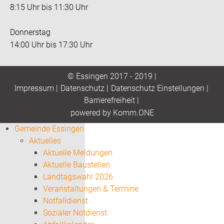
8:15 Uhr bis 11:30 Uhr
Donnerstag
14:00 Uhr bis 17:30 Uhr
© Essingen 2017 - 2019 |
Impressum
|
Datenschutz
|
Datenschutz Einstellungen
|
Barrierefreiheit
|
p
owered by
Komm.ONE
Gemeinde Essingen
Aktuelles
Aktuelle Meldungen
Aktuelle Baustellen
Landtagswahl 2026
Veranstaltungen & Termine
Notfalldienst
Sozialer Notdienst