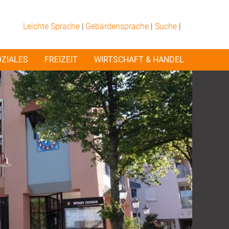
Leichte Sprache
|
Gebärdensprache
|
Suche
|
OZIALES
FREIZEIT
WIRTSCHAFT & HANDEL