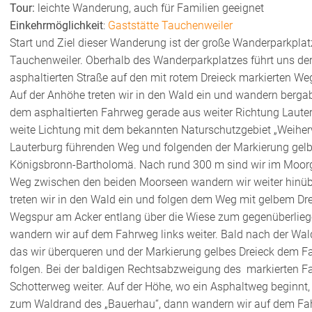
Tour:
leichte Wanderung, auch für Familien geeignet
Einkehrmöglichkeit
:
Gaststätte Tauchenweiler
Start und Ziel dieser Wanderung ist der große Wanderparkplat
Tauchenweiler. Oberhalb des Wanderparkplatzes führt uns de
asphaltierten Straße auf den mit rotem Dreieck markierten We
Auf der Anhöhe treten wir in den Wald ein und wandern berg
dem asphaltierten Fahrweg gerade aus weiter Richtung Lauter
weite Lichtung mit dem bekannten Naturschutzgebiet „Weiherwi
Lauterburg führenden Weg und folgenden der Markierung gelbe
Königsbronn-Bartholomä. Nach rund 300 m sind wir im Moorg
Weg zwischen den beiden Moorseen wandern wir weiter hinüb
treten wir in den Wald ein und folgen dem Weg mit gelbem Drei
Wegspur am Acker entlang über die Wiese zum gegenüberlie
wandern wir auf dem Fahrweg links weiter. Bald nach der Walda
das wir überqueren und der Markierung gelbes Dreieck dem 
folgen. Bei der baldigen Rechtsabzweigung des markierten F
Schotterweg weiter. Auf der Höhe, wo ein Asphaltweg beginnt,
zum Waldrand des „Bauerhau“, dann wandern wir auf dem Fahr