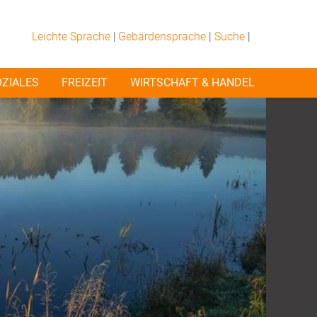
Leichte Sprache
|
Gebärdensprache
|
Suche
|
OZIALES
FREIZEIT
WIRTSCHAFT & HANDEL