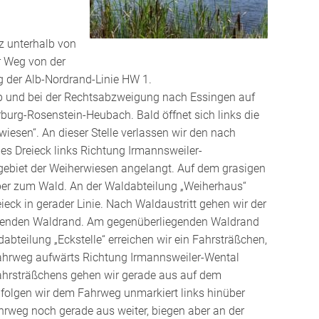
z unterhalb von
r Weg von der
g der Alb-Nordrand-Linie HW 1.
ab und bei der Rechtsabzweigung nach Essingen auf
burg-Rosenstein-Heubach. Bald öffnet sich links die
esen“. An dieser Stelle verlassen wir den nach
s Dreieck links Richtung Irmannsweiler-
ebiet der Weiherwiesen angelangt. Auf dem grasigen
er zum Wald. An der Waldabteilung „Weiherhaus“
eck in gerader Linie. Nach Waldaustritt gehen wir der
genden Waldrand. Am gegenüberliegenden Waldrand
bteilung „Eckstelle“ erreichen wir ein Fahrsträßchen,
Fahrweg aufwärts Richtung Irmannsweiler-Wental
ahrsträßchens gehen wir gerade aus auf dem
 folgen wir dem Fahrweg unmarkiert links hinüber
weg noch gerade aus weiter, biegen aber an der