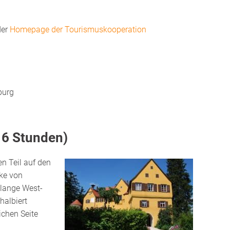
der
Homepage der Tourismuskooperation
rburg
 6 Stunden)
n Teil auf den
ke von
lange West-
halbiert
ichen Seite