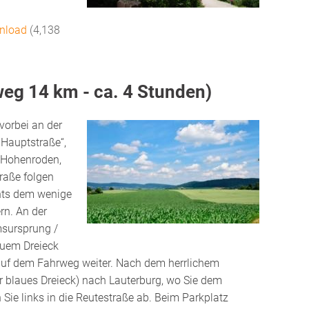
wnload
(4,138
eg 14 km - ca. 4 Stunden)
vorbei an der
„Hauptstraße“,
 Hohenroden,
raße folgen
chts dem wenige
rn. An der
msursprung /
lauem Dreieck
 auf dem Fahrweg weiter. Nach dem herrlichem
r blaues Dreieck) nach Lauterburg, wo Sie dem
Sie links in die Reutestraße ab. Beim Parkplatz