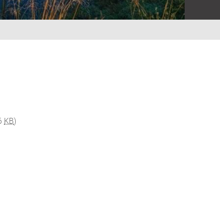
6
KB
)