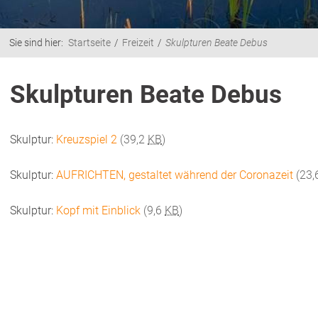
Sie sind hier:
Startseite
Freizeit
Skulpturen Beate Debus
Skulpturen Beate Debus
Skulptur:
Kreuzspiel 2
(39,2
KB
)
Skulptur:
AUFRICHTEN, gestaltet während der Coronazeit
(23,
Skulptur:
Kopf mit Einblick
(9,6
KB
)