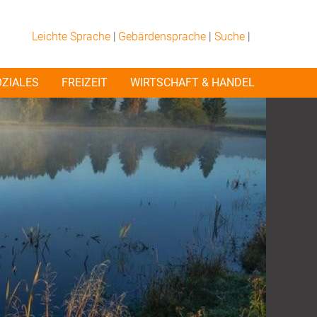
Leichte Sprache
|
Gebärdensprache
|
Suche
|
OZIALES
FREIZEIT
WIRTSCHAFT & HANDEL