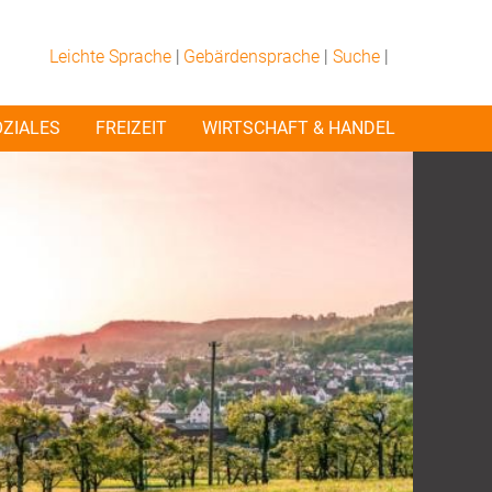
Leichte Sprache
|
Gebärdensprache
|
Suche
|
OZIALES
FREIZEIT
WIRTSCHAFT & HANDEL