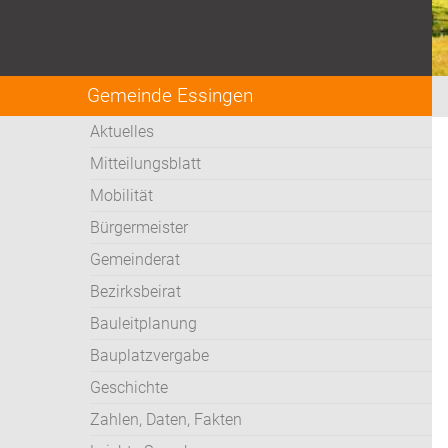
Gemeinde Essingen
Aktuelles
Mitteilungsblatt
Mobilität
Bürgermeister
Gemeinderat
Bezirksbeirat
Bauleitplanung
Bauplatzvergabe
Geschichte
Zahlen, Daten, Fakten