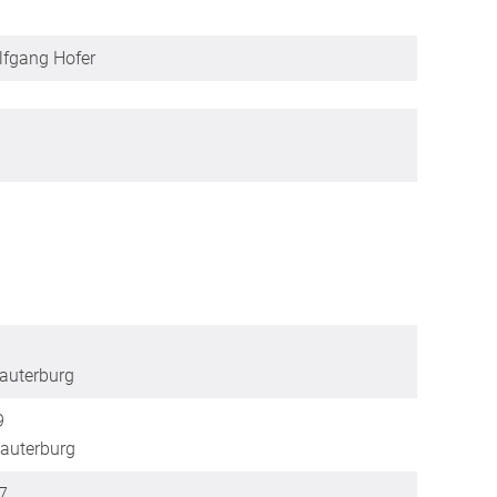
lfgang Hofer
auterburg
9
auterburg
7