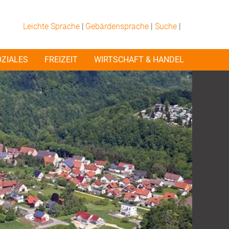
Leichte Sprache
|
Gebärdensprache
|
Suche
|
OZIALES
FREIZEIT
WIRTSCHAFT & HANDEL