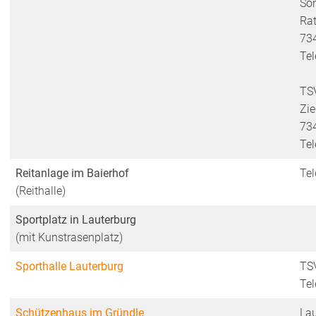
So
Ra
73
Te
TS
Zie
73
Te
Reitanlage im Baierhof
Te
(Reithalle)
Sportplatz in Lauterburg
(mit Kunstrasenplatz)
Sporthalle Lauterburg
TS
Te
Schützenhaus im Gründle
Lau