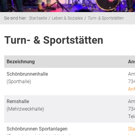
Sie sind hier:
Startseite
Leben & Soziales
Turn- & Sportstätten
Turn- & Sportstätten
Bezeichnung
Ans
Schönbrunnenhalle
Am
(Sporthalle)
73
Anf
Remshalle
Am
(Mehrzweckhalle)
73
Te
Schönbrunnen Sportanlagen
St