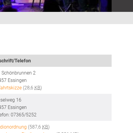
chrift/Telefon
 Schönbrunnen 2
457 Essingen
ahrtskizze
(28,6
KB
)
selweg 16
457 Essingen
lefon: 07365/5252
adionordnung
(587,6
KB
)