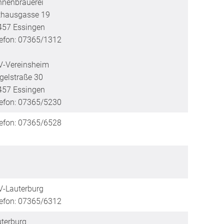
nnenbrauerei
thausgasse 19
457 Essingen
lefon: 07365/1312
V-Vereinsheim
gelstraße 30
457 Essingen
lefon: 07365/5230
lefon: 07365/6528
V-Lauterburg
lefon: 07365/6312
terburg