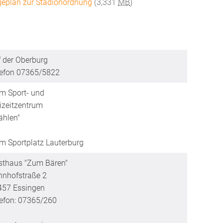
geplan zur Stadionordnung
(3,331
MB
)
 der Oberburg
lefon 07365/5822
m Sport- und
izeitzentrum
ählen"
m Sportplatz Lauterburg
sthaus "Zum Bären"
hnhofstraße 2
457 Essingen
efon: 07365/260