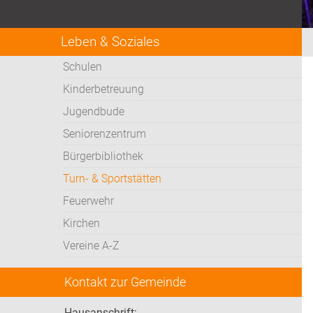
Leben & Soziales
Schulen
Kinderbetreuung
Jugendbude
Seniorenzentrum
Bürgerbibliothek
Turn- & Sportstätten
Feuerwehr
Kirchen
Vereine A-Z
Kontakt zur Gemeinde
Hausanschrift: