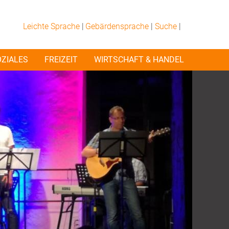
Leichte Sprache
|
Gebärdensprache
|
Suche
|
OZIALES
FREIZEIT
WIRTSCHAFT & HANDEL