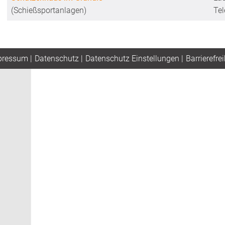
(Schießsportanlagen)
Te
pressum
|
Datenschutz
|
Datenschutz Einstellungen
|
Barrierefrei