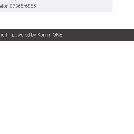
lefon 07365/6855
heit
|
p
owered by
Komm.ONE