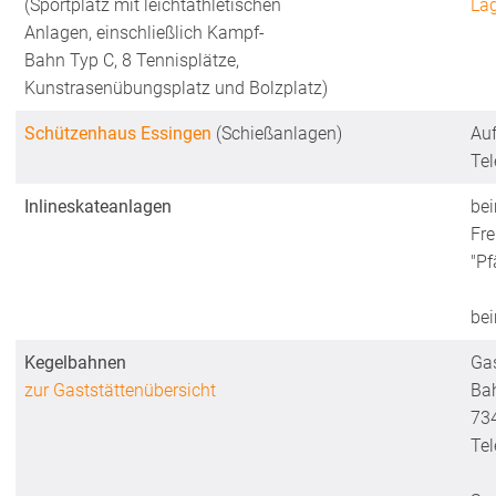
(Sportplatz mit leichtathletischen
La
Anlagen, einschließlich Kampf-
Bahn Typ C, 8 Tennisplätze,
Kunstrasenübungsplatz und Bolzplatz)
Schützenhaus Essingen
(Schießanlagen)
Auf
Te
Inlineskateanlagen
bei
Fre
"Pf
bei
Kegelbahnen
Ga
zur Gaststättenübersicht
Ba
73
Tel