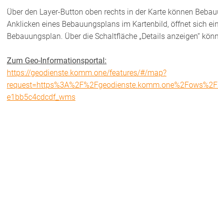
Über den Layer-Button oben rechts in der Karte können Beba
Anklicken eines Bebauungsplans im Kartenbild, öffnet sich e
Bebauungsplan. Über die Schaltfläche „Details anzeigen“ kön
Zum Geo-Informationsportal:
https://geodienste.komm.one/features/#/map?
request=https%3A%2F%2Fgeodienste.komm.one%2Fows%2Fse
e1bb5c4cdcdf_wms