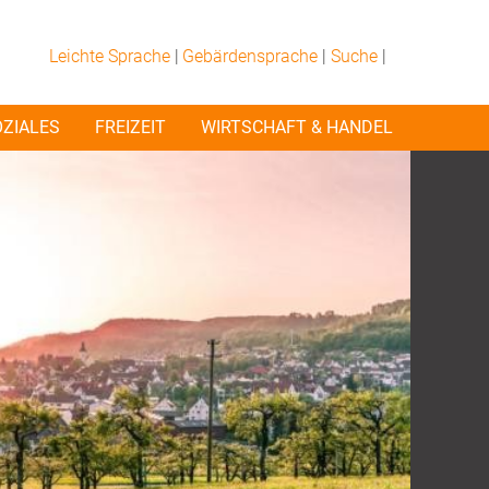
Leichte Sprache
|
Gebärdensprache
|
Suche
|
OZIALES
FREIZEIT
WIRTSCHAFT & HANDEL