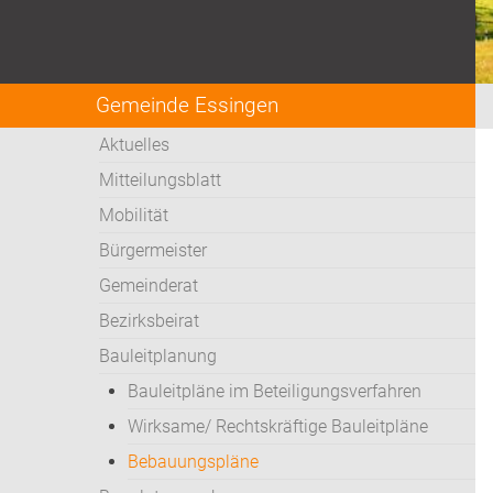
Gemeinde Essingen
Aktuelles
Mitteilungsblatt
Mobilität
Bürgermeister
Gemeinderat
Bezirksbeirat
Bauleitplanung
Bauleitpläne im Beteiligungsverfahren
Wirksame/ Rechtskräftige Bauleitpläne
Bebauungspläne