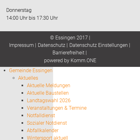
Donnerstag
14:00 Uhr bis 17:30 Uhr
© Essingen 2017 |
Impressum
|
Datenschutz
|
Datenschutz Einstellungen
|
Barrierefreiheit
|
p
owered by
Komm.ONE
Gemeinde Essingen
Aktuelles
Aktuelle Meldungen
Aktuelle Baustellen
Landtagswahl 2026
Veranstaltungen & Termine
Notfalldienst
Sozialer Notdienst
Abfallkalender
Wintersport aktuell