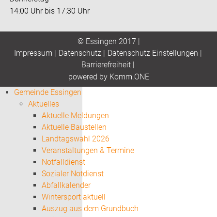
14:00 Uhr bis 17:30 Uhr
© Essingen 2017 |
Impressum
|
Datenschutz
|
Datenschutz Einstellungen
|
Barrierefreiheit
|
p
owered by
Komm.ONE
Gemeinde Essingen
Aktuelles
Aktuelle Meldungen
Aktuelle Baustellen
Landtagswahl 2026
Veranstaltungen & Termine
Notfalldienst
Sozialer Notdienst
Abfallkalender
Wintersport aktuell
Auszug aus dem Grundbuch