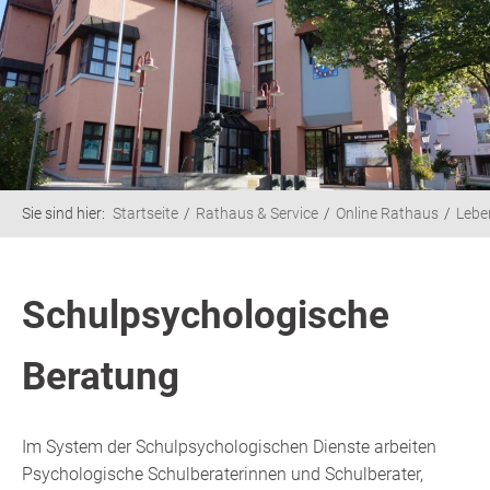
Sie sind hier:
Startseite
Rathaus & Service
Online Rathaus
Lebe
Schulpsychologische
Beratung
Im System der Schulpsychologischen Dienste arbeiten
Psychologische Schulberaterinnen und Schulberater,