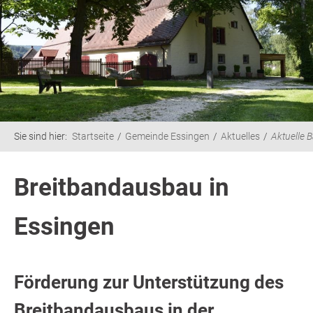
Sie sind hier:
Startseite
Gemeinde Essingen
Aktuelles
Aktuelle B
Breitbandausbau in
Essingen
Förderung zur Unterstützung des
Breitbandausbaus in der