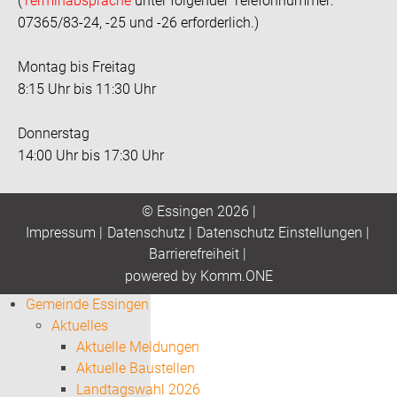
(
Terminabsprache
unter folgender Telefonnummer:
07365/83-24, -25 und -26 erforderlich.)
Montag bis Freitag
8:15 Uhr bis 11:30 Uhr
Donnerstag
14:00 Uhr bis 17:30 Uhr
© Essingen 2026 |
Impressum
|
Datenschutz
|
Datenschutz Einstellungen
|
Barrierefreiheit
|
p
owered by
Komm.ONE
Gemeinde Essingen
Aktuelles
Aktuelle Meldungen
Aktuelle Baustellen
Landtagswahl 2026