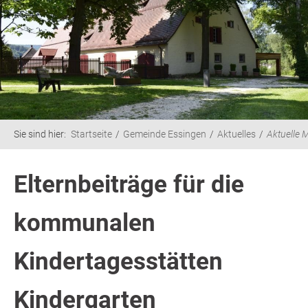
Sie sind hier:
Startseite
Gemeinde Essingen
Aktuelles
Aktuelle 
Elternbeiträge für die
kommunalen
Kindertagesstätten
Kindergarten