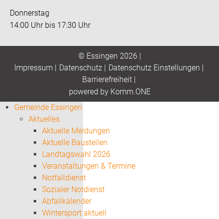
Donnerstag
14:00 Uhr bis 17:30 Uhr
© Essingen 2026 |
Impressum
|
Datenschutz
|
Datenschutz Einstellungen
|
Barrierefreiheit
|
p
owered by
Komm.ONE
Gemeinde Essingen
Aktuelles
Aktuelle Meldungen
Aktuelle Baustellen
Landtagswahl 2026
Veranstaltungen & Termine
Notfalldienst
Sozialer Notdienst
Abfallkalender
Wintersport aktuell