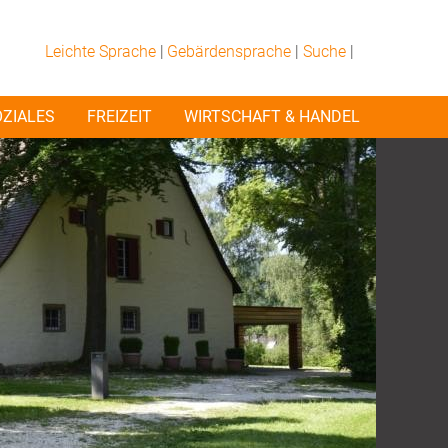
Leichte Sprache
|
Gebärdensprache
|
Suche
|
OZIALES
FREIZEIT
WIRTSCHAFT & HANDEL