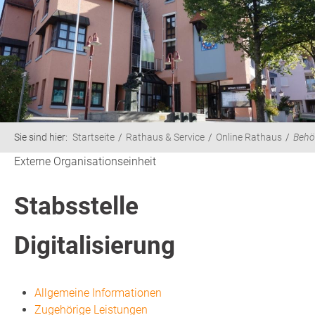
Sie sind hier:
Startseite
Rathaus & Service
Online Rathaus
Behö
Externe Organisationseinheit
Stabsstelle
Digitalisierung
Allgemeine Informationen
Zugehörige Leistungen