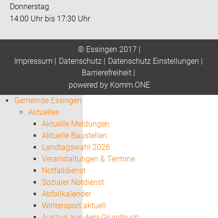
Donnerstag
14:00 Uhr bis 17:30 Uhr
© Essingen 2017 |
Impressum
|
Datenschutz
|
Datenschutz Einstellungen
|
Barrierefreiheit
|
p
owered by
Komm.ONE
Gemeinde Essingen
Aktuelles
Aktuelle Meldungen
Aktuelle Baustellen
Landtagswahl 2026
Veranstaltungen & Termine
Notfalldienst
Sozialer Notdienst
Abfallkalender
Wintersport aktuell
Auszug aus dem Grundbuch