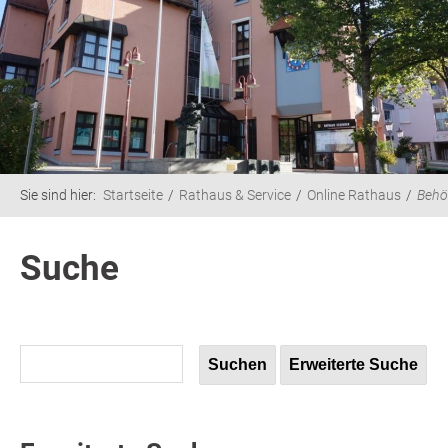
Sie sind hier:
Startseite
Rathaus & Service
Online Rathaus
Behö
Suche
Suchen
Erweiterte Suche