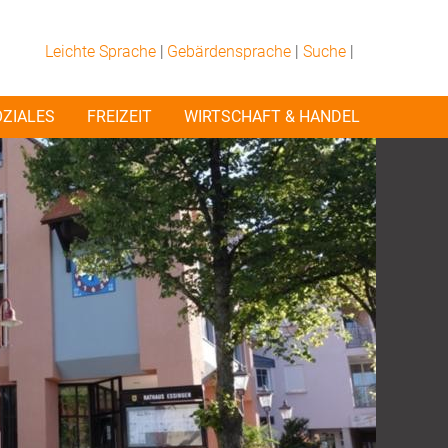
Leichte Sprache
|
Gebärdensprache
|
Suche
|
OZIALES
FREIZEIT
WIRTSCHAFT & HANDEL