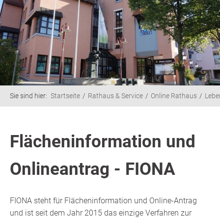
Sie sind hier:
Startseite
Rathaus & Service
Online Rathaus
Lebe
Flächeninformation und
Onlineantrag - FIONA
FIONA steht für Flächeninformation und Online-Antrag
und ist seit dem Jahr 2015 das einzige Verfahren zur