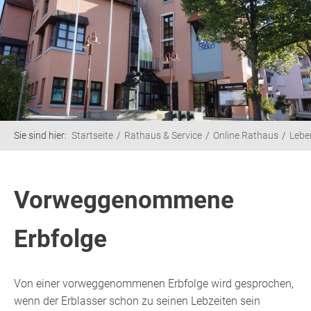
Sie sind hier:
Startseite
Rathaus & Service
Online Rathaus
Lebe
Vorweggenommene
Erbfolge
Von einer vorweggenommenen Erbfolge wird gesprochen,
wenn der Erblasser schon zu seinen Lebzeiten sein