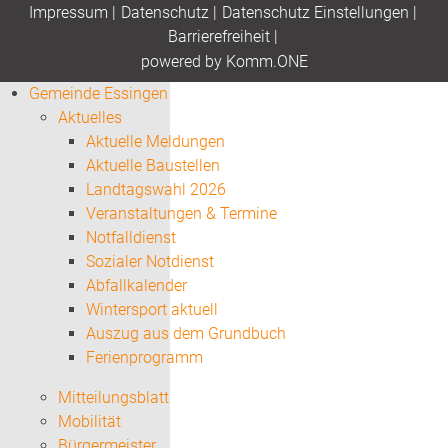
Impressum
|
Datenschutz
|
Datenschutz Einstellungen
|
Barrierefreiheit
|
p
owered by
Komm.ONE
Gemeinde Essingen
Aktuelles
Aktuelle Meldungen
Aktuelle Baustellen
Landtagswahl 2026
Veranstaltungen & Termine
Notfalldienst
Sozialer Notdienst
Abfallkalender
Wintersport aktuell
Auszug aus dem Grundbuch
Ferienprogramm
Mitteilungsblatt
Mobilität
Bürgermeister