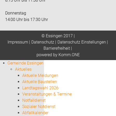
8:15 Uhr bis 11:30 Uhr
Donnerstag
14:00 Uhr bis 17:30 Uhr
© Essingen 2017 |
Impressum
|
Datenschutz
|
Datenschutz Einstellungen
|
Barrierefreiheit
|
p
owered by
Komm.ONE
Gemeinde Essingen
Aktuelles
Aktuelle Meldungen
Aktuelle Baustellen
Landtagswahl 2026
Veranstaltungen & Termine
Notfalldienst
Sozialer Notdienst
Abfallkalender