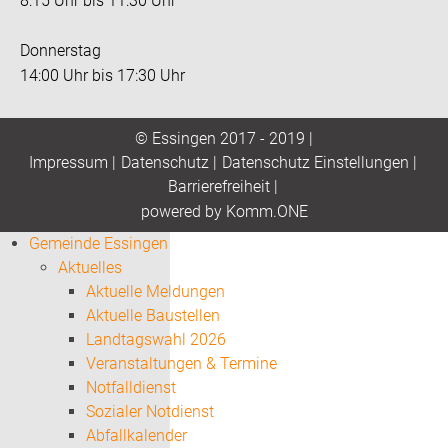
8:15 Uhr bis 11:30 Uhr
Donnerstag
14:00 Uhr bis 17:30 Uhr
© Essingen 2017 - 2019 |
Impressum
|
Datenschutz
|
Datenschutz Einstellungen
|
Barrierefreiheit
|
p
owered by
Komm.ONE
Gemeinde Essingen
Aktuelles
Aktuelle Meldungen
Aktuelle Baustellen
Landtagswahl 2026
Veranstaltungen & Termine
Notfalldienst
Sozialer Notdienst
Abfallkalender