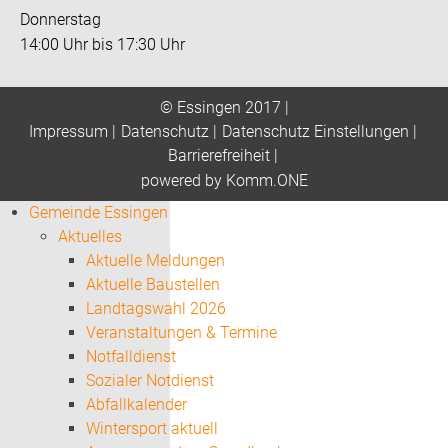
Donnerstag
14:00 Uhr bis 17:30 Uhr
© Essingen 2017 |
Impressum
|
Datenschutz
|
Datenschutz Einstellungen
|
Barrierefreiheit
|
p
owered by
Komm.ONE
Gemeinde Essingen
Aktuelles
Aktuelle Meldungen
Aktuelle Baustellen
Landtagswahl 2026
Veranstaltungen & Termine
Notfalldienst
Sozialer Notdienst
Abfallkalender
Wintersport aktuell