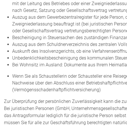
mit der Leitung des Betriebes oder einer Zweigniederlassung
nach Gesetz, Satzung oder Gesellschaftsvertrag vertretu
Auszug aus dem Gewerbezentralregister für jede Person, di
Zweigniederlassung beauftragt ist (bei juristischen Person
oder Gesellschaftsvertrag vertretungsberechtigten Person
Bescheinigung in Steuersachen des zuständigen Finanza
Auszug aus dem Schuldnerverzeichnis des zentralen Voll
Auskunft des Insolvenzgerichts, ob eine Verfahrenseröffnu
Unbedenklichkeitsbescheinigung des kommunalen Steue
Bei Wohnsitz im Ausland: Dokumente aus Ihrem Heimatland
Wenn Sie als Schaustellerin oder Schausteller eine Reise
Nachweise über den Abschluss einer Betriebshaftpflichtv
(Vermögensschadenhaftpflichtversicherung)
Zur Überprüfung der persönlichen Zuverlässigkeit kann die zu
Bei juristischen Personen (GmbH, Unternehmensgesellschaft
das Antragsformular lediglich für die juristische Person selb
müssen Sie für alle zur Geschäftsführung berechtigten natürl