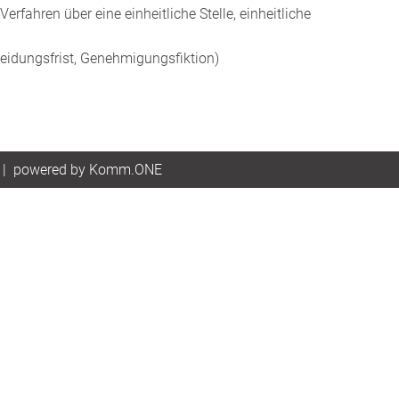
Verfahren über eine einheitliche Stelle, einheitliche
idungsfrist, Genehmigungsfiktion)
|
p
owered by
Komm.ONE