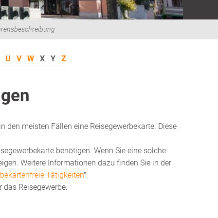
hrensbeschreibung
U
V
W
X
Y
Z
agen
in den meisten Fällen eine Reisegewerbekarte. Diese
eisegewerbekarte benötigen. Wenn Sie eine solche
gen. Weitere Informationen dazu finden Sie in der
ekartenfreie Tätigkeiten
".
r das Reisegewerbe.