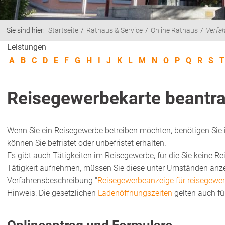
Sie sind hier:
Startseite
Rathaus & Service
Online Rathaus
Verfa
Leistungen
A
B
C
D
E
F
G
H
I
J
K
L
M
N
O
P
Q
R
S
T
Reisegewerbekarte beantr
Wenn Sie ein Reisegewerbe betreiben möchten, benötigen Sie 
können Sie befristet oder unbefristet erhalten.
Es gibt auch Tätigkeiten im Reisegewerbe, für die Sie keine R
Tätigkeit aufnehmen, müssen Sie diese unter Umständen anzei
Verfahrensbeschreibung "
Reisegewerbeanzeige für reisegewerb
Hinweis: Die gesetzlichen
Ladenöffnungszeiten
gelten auch fü