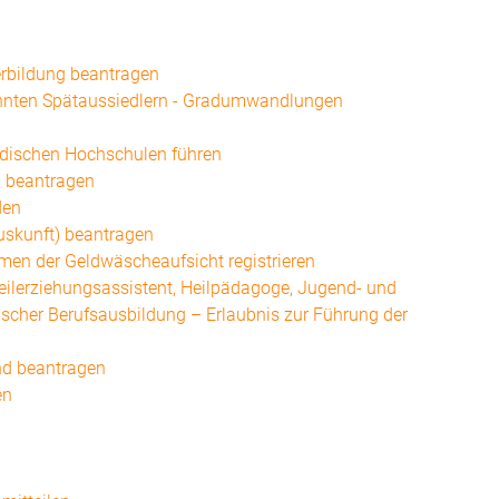
rbildung beantragen
annten Spätaussiedlern - Gradumwandlungen
ndischen Hochschulen führen
n beantragen
den
auskunft) beantragen
ahmen der Geldwäscheaufsicht registrieren
 Heilerziehungsassistent, Heilpädagoge, Jugend- und
ischer Berufsausbildung – Erlaubnis zur Führung der
and beantragen
en