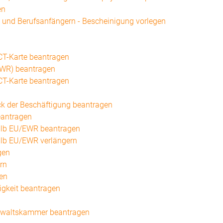
en
 und Berufsanfängern - Bescheinigung vorlegen
ICT-Karte beantragen
/EWR) beantragen
ICT-Karte beantragen
eck der Beschäftigung beantragen
eantragen
halb EU/EWR beantragen
halb EU/EWR verlängern
gen
rn
en
igkeit beantragen
anwaltskammer beantragen