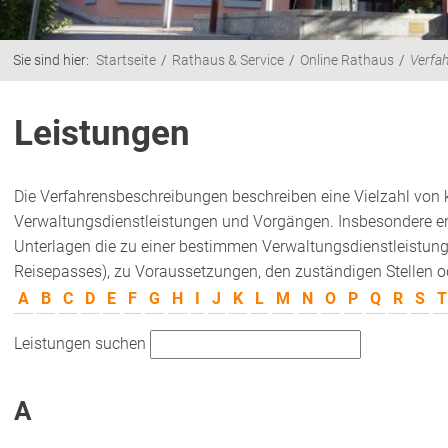
Sie sind hier:
Startseite
Rathaus & Service
Online Rathaus
Verfa
Leistungen
Die Verfahrensbeschreibungen beschreiben eine Vielzahl von
Verwaltungsdienstleistungen und Vorgängen. Insbesondere erh
Unterlagen die zu einer bestimmen Verwaltungsdienstleistung
Reisepasses), zu Voraussetzungen, den zuständigen Stellen od
A
B
C
D
E
F
G
H
I
J
K
L
M
N
O
P
Q
R
S
T
Leistungen suchen
A