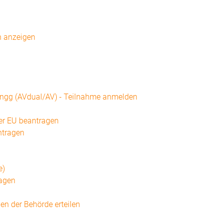
n anzeigen
ungg (AVdual/AV) - Teilnahme anmelden
der EU beantragen
ntragen
e)
ragen
n der Behörde erteilen