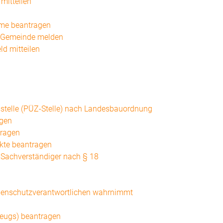
mitteilen
hme beantragen
r Gemeinde melden
d mitteilen
sstelle (PÜZ-Stelle) nach Landesbauordnung
agen
tragen
kte beantragen
Sachverständiger nach § 18
ahlenschutzverantwortlichen wahrnimmt
eugs) beantragen