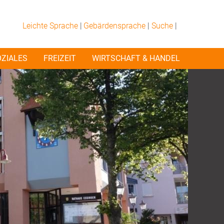
Leichte Sprache
|
Gebärdensprache
|
Suche
|
OZIALES
FREIZEIT
WIRTSCHAFT & HANDEL