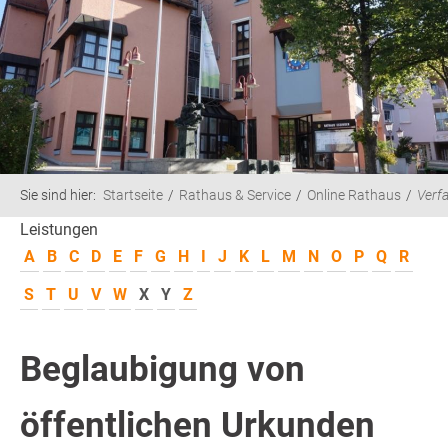
Sie sind hier:
Startseite
Rathaus & Service
Online Rathaus
Verf
Leistungen
A
B
C
D
E
F
G
H
I
J
K
L
M
N
O
P
Q
R
S
T
U
V
W
X
Y
Z
Beglaubigung von
öffentlichen Urkunden