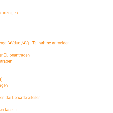
n anzeigen
ungg (AVdual/AV) - Teilnahme anmelden
der EU beantragen
ntragen
e)
ragen
n der Behörde erteilen
en lassen