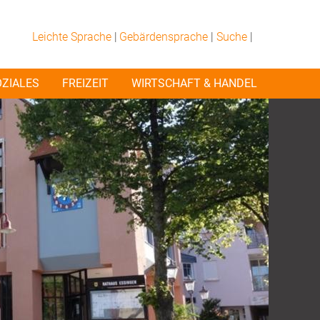
Leichte Sprache
|
Gebärdensprache
|
Suche
|
OZIALES
FREIZEIT
WIRTSCHAFT & HANDEL