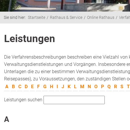
Sie sind hier:
Startseite
Rathaus & Service
Online Rathaus
Verfa
Leistungen
Die Verfahrensbeschreibungen beschreiben eine Vielzahl von
Verwaltungsdienstleistungen und Vorgängen. Insbesondere erh
Unterlagen die zu einer bestimmen Verwaltungsdienstleistung
Reisepasses), zu Voraussetzungen, den zuständigen Stellen od
A
B
C
D
E
F
G
H
I
J
K
L
M
N
O
P
Q
R
S
T
Leistungen suchen
A