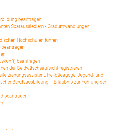
rbildung beantragen
annten Spätaussiedlern - Gradumwandlungen
ndischen Hochschulen führen
n beantragen
den
auskunft) beantragen
ahmen der Geldwäscheaufsicht registrieren
 Heilerziehungsassistent, Heilpädagoge, Jugend- und
ischer Berufsausbildung – Erlaubnis zur Führung der
and beantragen
en