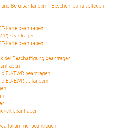
 und Berufsanfängern - Bescheinigung vorlegen
ICT-Karte beantragen
/EWR) beantragen
ICT-Karte beantragen
eck der Beschäftigung beantragen
eantragen
halb EU/EWR beantragen
halb EU/EWR verlängern
gen
rn
en
igkeit beantragen
anwaltskammer beantragen