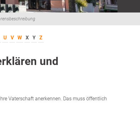
hrensbeschreibung
U
V
W
X
Y
Z
rklären und
 Ihre Vaterschaft anerkennen. Das muss öffentlich