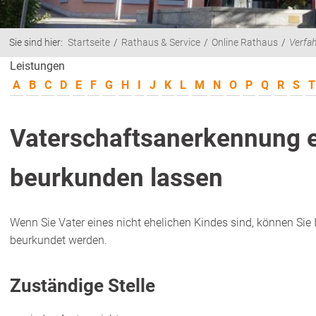
Sie sind hier:
Startseite
Rathaus & Service
Online Rathaus
Verfa
Leistungen
A
B
C
D
E
F
G
H
I
J
K
L
M
N
O
P
Q
R
S
T
Vaterschaftsanerkennung e
beurkunden lassen
Wenn Sie Vater eines nicht ehelichen Kindes sind, können Sie
beurkundet werden.
Zuständige Stelle