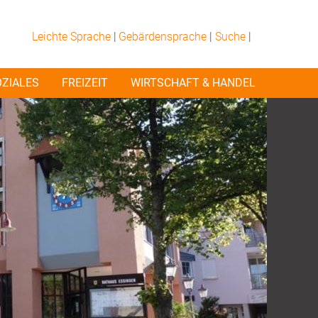
Leichte Sprache
|
Gebärdensprache
|
Suche
|
OZIALES
FREIZEIT
WIRTSCHAFT & HANDEL