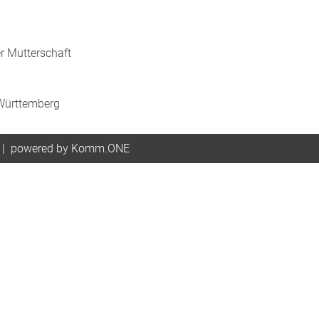
r Mutterschaft
-Württemberg
|
p
owered by
Komm.ONE