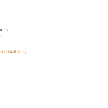
ltung
mt
mt Ostalbkreis]