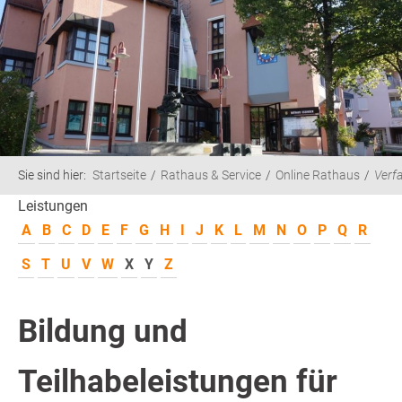
Sie sind hier:
Startseite
Rathaus & Service
Online Rathaus
Verf
Leistungen
A
B
C
D
E
F
G
H
I
J
K
L
M
N
O
P
Q
R
S
T
U
V
W
X
Y
Z
Bildung und
Teilhabeleistungen für