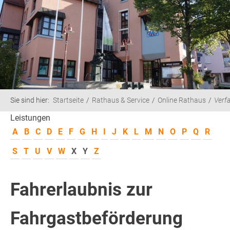
Sie sind hier:
Startseite
Rathaus & Service
Online Rathaus
Verf
Leistungen
A
B
C
D
E
F
G
H
I
J
K
L
M
N
O
P
Q
R
S
T
U
V
W
X
Y
Z
Fahrerlaubnis zur
Fahrgastbeförderung