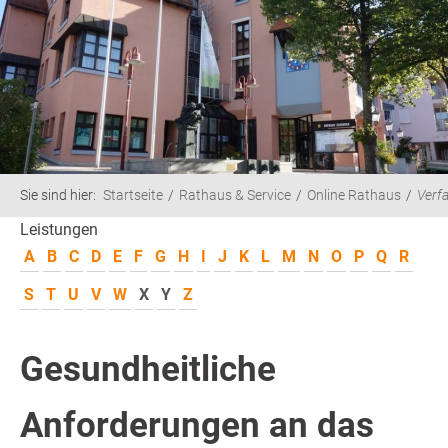
Sie sind hier:
Startseite
Rathaus & Service
Online Rathaus
Verf
Leistungen
A
B
C
D
E
F
G
H
I
J
K
L
M
N
O
P
Q
R
S
T
U
V
W
X
Y
Z
Gesundheitliche
Anforderungen an das