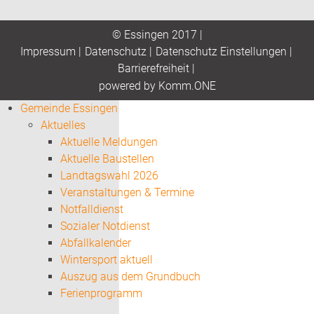
© Essingen 2017 |
Impressum
|
Datenschutz
|
Datenschutz Einstellungen
|
Barrierefreiheit
|
p
owered by
Komm.ONE
Gemeinde Essingen
Aktuelles
Aktuelle Meldungen
Aktuelle Baustellen
Landtagswahl 2026
Veranstaltungen & Termine
Notfalldienst
Sozialer Notdienst
Abfallkalender
Wintersport aktuell
Auszug aus dem Grundbuch
Ferienprogramm