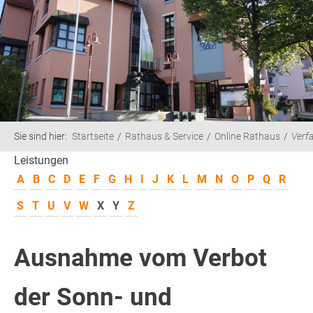
Sie sind hier:
Startseite
Rathaus & Service
Online Rathaus
Verf
Leistungen
A
B
C
D
E
F
G
H
I
J
K
L
M
N
O
P
Q
R
S
T
U
V
W
X
Y
Z
Ausnahme vom Verbot
der Sonn- und