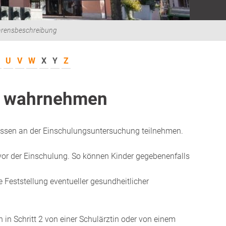
hrensbeschreibung
U
V
W
X
Y
Z
g wahrnehmen
müssen an der Einschulungsuntersuchung teilnehmen.
hr vor der Einschulung. So können Kinder gegebenenfalls
ie Feststellung eventueller gesundheitlicher
 in Schritt 2 von einer Schulärztin oder von einem