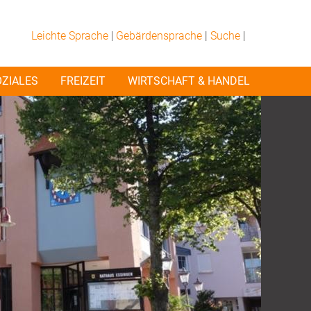
Leichte Sprache
|
Gebärdensprache
|
Suche
|
OZIALES
FREIZEIT
WIRTSCHAFT & HANDEL