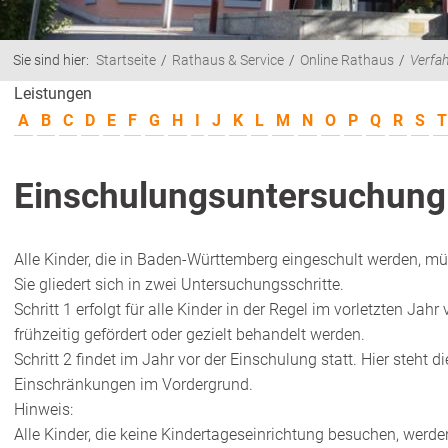
Sie sind hier:
Startseite
Rathaus & Service
Online Rathaus
Verfa
Leistungen
A
B
C
D
E
F
G
H
I
J
K
L
M
N
O
P
Q
R
S
T
Einschulungsuntersuchun
Alle Kinder, die in Baden-Württemberg eingeschult werden, 
Sie gliedert sich in zwei Untersuchungsschritte.
Schritt 1 erfolgt für alle Kinder in der Regel im vorletzten Ja
frühzeitig gefördert oder gezielt behandelt werden.
Schritt 2 findet im Jahr vor der Einschulung statt. Hier steht d
Einschränkungen im Vordergrund.
Hinweis:
Alle Kinder, die keine Kindertageseinrichtung besuchen, werden