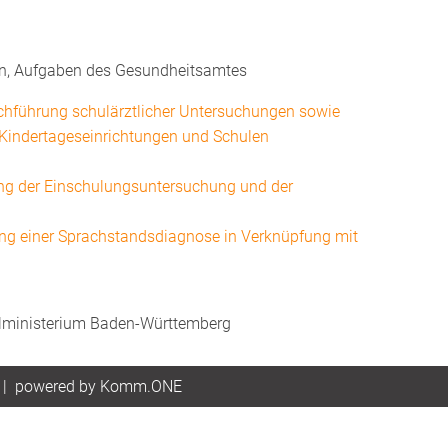
en, Aufgaben des Gesundheitsamtes
chführung schulärztlicher Untersuchungen sowie
Kindert
ageseinrichtungen
und Schulen
ung der Einschulungsuntersuchung und der
ung einer Sprachstandsdiagnose in Verknüpfung mit
lministerium Baden-Württemberg
|
p
owered by
Komm.ONE