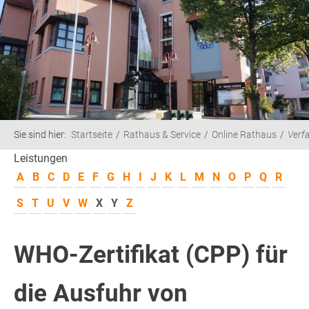
Sie sind hier:
Startseite
Rathaus & Service
Online Rathaus
Verf
Leistungen
A
B
C
D
E
F
G
H
I
J
K
L
M
N
O
P
Q
R
S
T
U
V
W
X
Y
Z
WHO-Zertifikat (CPP) für
die Ausfuhr von