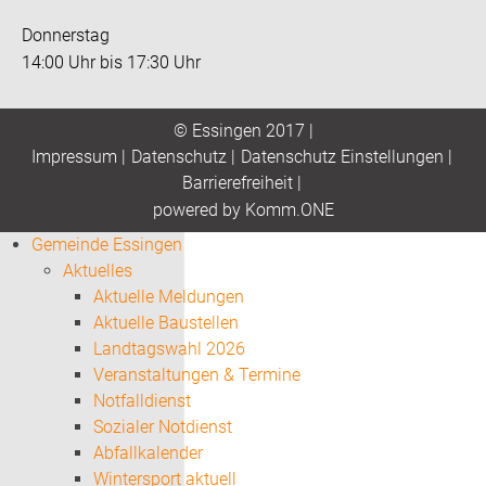
Donnerstag
14:00 Uhr bis 17:30 Uhr
© Essingen 2017 |
Impressum
|
Datenschutz
|
Datenschutz Einstellungen
|
Barrierefreiheit
|
p
owered by
Komm.ONE
Gemeinde Essingen
Aktuelles
Aktuelle Meldungen
Aktuelle Baustellen
Landtagswahl 2026
Veranstaltungen & Termine
Notfalldienst
Sozialer Notdienst
Abfallkalender
Wintersport aktuell