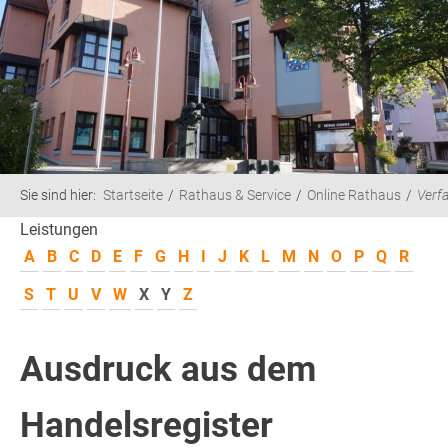
Sie sind hier:
Startseite
Rathaus & Service
Online Rathaus
Verf
Leistungen
A
B
C
D
E
F
G
H
I
J
K
L
M
N
O
P
Q
R
S
T
U
V
W
X
Y
Z
Ausdruck aus dem
Handelsregister