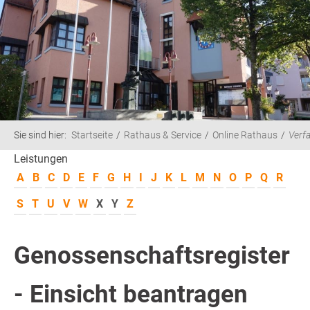
Sie sind hier:
Startseite
Rathaus & Service
Online Rathaus
Verf
Leistungen
A
B
C
D
E
F
G
H
I
J
K
L
M
N
O
P
Q
R
S
T
U
V
W
X
Y
Z
Genossenschaftsregister
- Einsicht beantragen