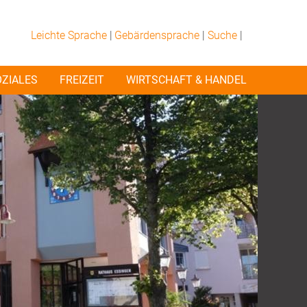
Leichte Sprache
|
Gebärdensprache
|
Suche
|
OZIALES
FREIZEIT
WIRTSCHAFT & HANDEL