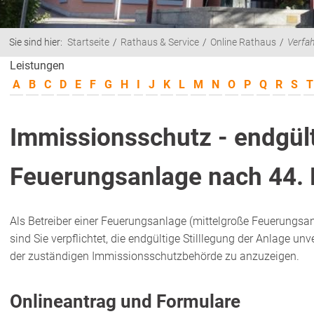
Sie sind hier:
Startseite
Rathaus & Service
Online Rathaus
Verfa
Leistungen
A
B
C
D
E
F
G
H
I
J
K
L
M
N
O
P
Q
R
S
T
Immissionsschutz - endgülti
Feuerungsanlage nach 44.
Als Betreiber einer Feuerungsanlage (mittelgroße Feuerungs
sind Sie verpflichtet, die endgültige Stilllegung der Anlage u
der zuständigen Immissionsschutzbehörde zu anzuzeigen.
Onlineantrag und Formulare