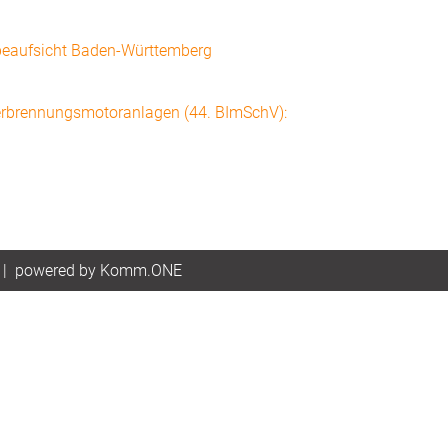
beaufsicht Baden-Württemberg
Verbrennungsmotoranlagen (44. BImSchV):
|
p
owered by
Komm.ONE