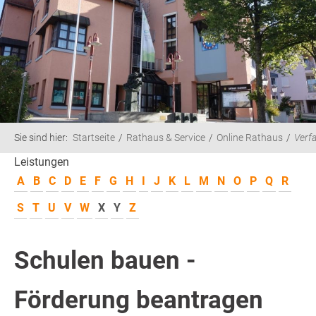
Sie sind hier:
Startseite
Rathaus & Service
Online Rathaus
Verf
Leistungen
A
B
C
D
E
F
G
H
I
J
K
L
M
N
O
P
Q
R
S
T
U
V
W
X
Y
Z
Schulen bauen -
Förderung beantragen