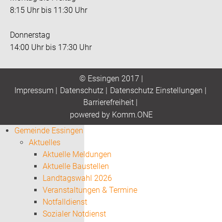
8:15 Uhr bis 11:30 Uhr
Donnerstag
14:00 Uhr bis 17:30 Uhr
© Essingen 2017 |
Impressum
|
Datenschutz
|
Datenschutz Einstellungen
|
Barrierefreiheit
|
p
owered by
Komm.ONE
Gemeinde Essingen
Aktuelles
Aktuelle Meldungen
Aktuelle Baustellen
Landtagswahl 2026
Veranstaltungen & Termine
Notfalldienst
Sozialer Notdienst