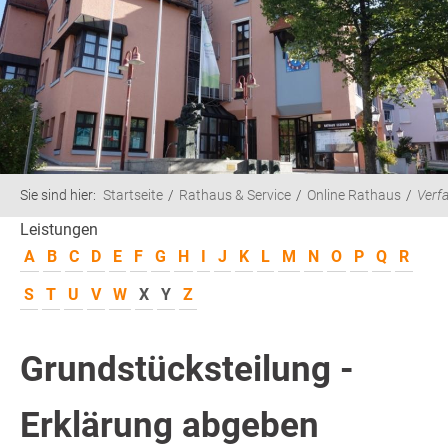
Sie sind hier:
Startseite
Rathaus & Service
Online Rathaus
Verf
Leistungen
A
B
C
D
E
F
G
H
I
J
K
L
M
N
O
P
Q
R
S
T
U
V
W
X
Y
Z
Grundstücksteilung -
Erklärung abgeben