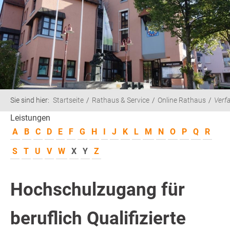
Sie sind hier:
Startseite
Rathaus & Service
Online Rathaus
Verf
Leistungen
A
B
C
D
E
F
G
H
I
J
K
L
M
N
O
P
Q
R
S
T
U
V
W
X
Y
Z
Hochschulzugang für
beruflich Qualifizierte