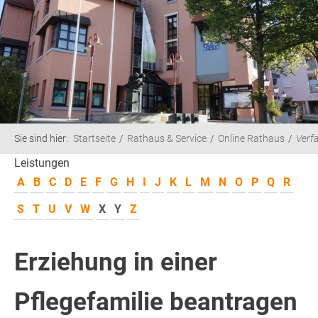
Sie sind hier:
Startseite
Rathaus & Service
Online Rathaus
Verf
Leistungen
A
B
C
D
E
F
G
H
I
J
K
L
M
N
O
P
Q
R
S
T
U
V
W
X
Y
Z
Erziehung in einer
Pflegefamilie beantragen