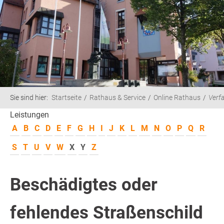
Sie sind hier:
Startseite
Rathaus & Service
Online Rathaus
Verf
Leistungen
A
B
C
D
E
F
G
H
I
J
K
L
M
N
O
P
Q
R
S
T
U
V
W
X
Y
Z
Beschädigtes oder
fehlendes Straßenschild