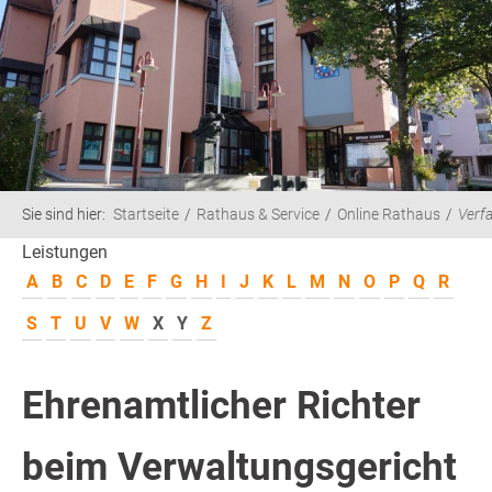
Sie sind hier:
Startseite
Rathaus & Service
Online Rathaus
Verf
Leistungen
A
B
C
D
E
F
G
H
I
J
K
L
M
N
O
P
Q
R
S
T
U
V
W
X
Y
Z
Ehrenamtlicher Richter
beim Verwaltungsgericht