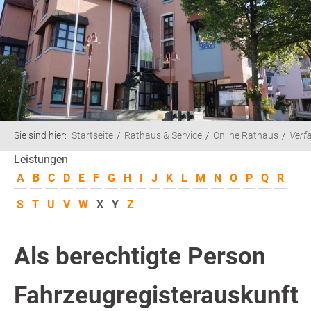
Sie sind hier:
Startseite
Rathaus & Service
Online Rathaus
Verf
Leistungen
A
B
C
D
E
F
G
H
I
J
K
L
M
N
O
P
Q
R
S
T
U
V
W
X
Y
Z
Als berechtigte Person
Fahrzeugregisterauskunft