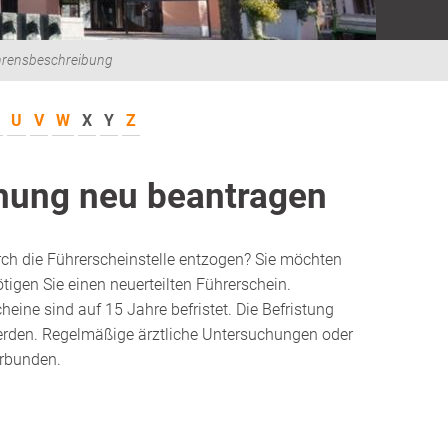
hrensbeschreibung
U
V
W
X
Y
Z
ehung neu beantragen
urch die Führerscheinstelle entzogen? Sie möchten
igen Sie einen neuerteilten Führerschein.
che
i
ne sind auf 15 Jahre befristet. Die Befristung
 werden. Regelmäßige ärztliche Untersuchungen oder
erbunden.