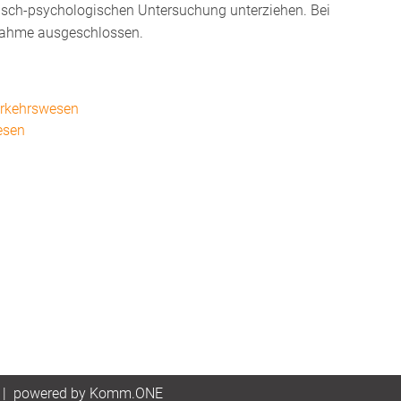
nisch-psychologischen Untersuchung unterziehen. Bei
ilnahme ausgeschlossen.
erkehrswesen
esen
|
p
owered by
Komm.ONE