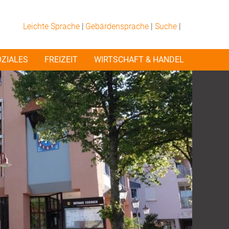
Leichte Sprache
|
Gebärdensprache
|
Suche
|
OZIALES
FREIZEIT
WIRTSCHAFT & HANDEL