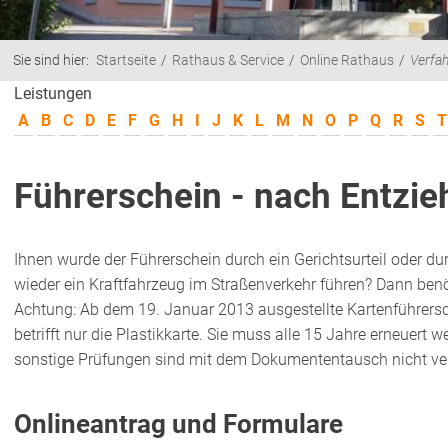
Sie sind hier:
Startseite
Rathaus & Service
Online Rathaus
Verfa
Leistungen
A
B
C
D
E
F
G
H
I
J
K
L
M
N
O
P
Q
R
S
T
Führerschein - nach Entzi
Ihnen wurde der Führerschein durch ein Gerichtsurteil oder d
wieder ein Kraftfahrzeug im Straßenverkehr führen? Dann benöt
Achtung:
Ab dem 19. Januar 2013 ausgestellte Kartenführers
betrifft nur die Pla
s
tikkarte. Sie muss alle 15 Jahre erneuert
sonstige Prüfungen sind mit dem Dokumententausch nicht v
Onlineantrag und Formulare