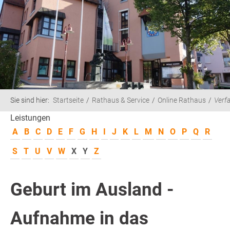
Sie sind hier:
Startseite
Rathaus & Service
Online Rathaus
Verf
Leistungen
A
B
C
D
E
F
G
H
I
J
K
L
M
N
O
P
Q
R
S
T
U
V
W
X
Y
Z
Geburt im Ausland -
Aufnahme in das