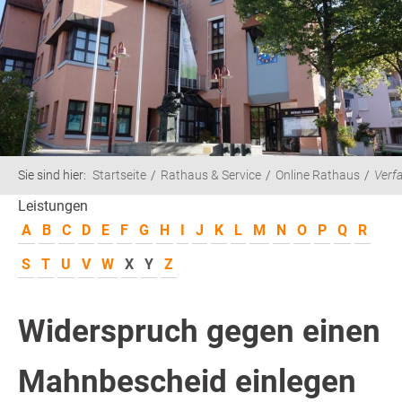
Sie sind hier:
Startseite
Rathaus & Service
Online Rathaus
Verf
Leistungen
A
B
C
D
E
F
G
H
I
J
K
L
M
N
O
P
Q
R
S
T
U
V
W
X
Y
Z
Widerspruch gegen einen
Mahnbescheid einlegen