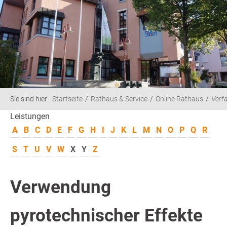
Sie sind hier:
Startseite
Rathaus & Service
Online Rathaus
Verf
Leistungen
A
B
C
D
E
F
G
H
I
J
K
L
M
N
O
P
Q
R
S
T
U
V
W
X
Y
Z
Verwendung
pyrotechnischer Effekte