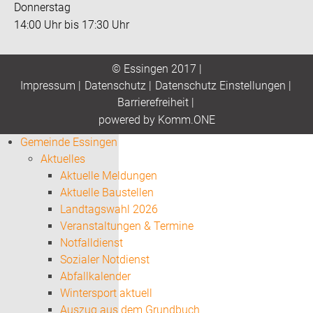
Donnerstag
14:00 Uhr bis 17:30 Uhr
© Essingen 2017 |
Impressum
|
Datenschutz
|
Datenschutz Einstellungen
|
Barrierefreiheit
|
p
owered by
Komm.ONE
Gemeinde Essingen
Aktuelles
Aktuelle Meldungen
Aktuelle Baustellen
Landtagswahl 2026
Veranstaltungen & Termine
Notfalldienst
Sozialer Notdienst
Abfallkalender
Wintersport aktuell
Auszug aus dem Grundbuch