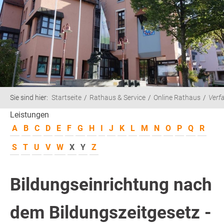
Sie sind hier:
Startseite
Rathaus & Service
Online Rathaus
Verf
Leistungen
A
B
C
D
E
F
G
H
I
J
K
L
M
N
O
P
Q
R
S
T
U
V
W
X
Y
Z
Bildungseinrichtung nach
dem Bildungszeitgesetz -