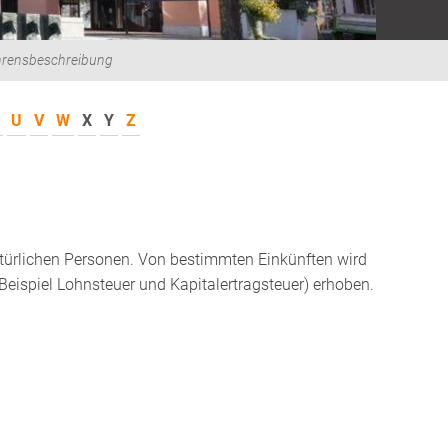
hrensbeschreibung
U
V
W
X
Y
Z
ürlichen Personen. Von bestimmten Einkünften wird
ispiel Lohnsteuer und Kapitalertragsteuer) erhoben.