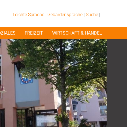
Leichte Sprache
|
Gebärdensprache
|
Suche
|
OZIALES
FREIZEIT
WIRTSCHAFT & HANDEL