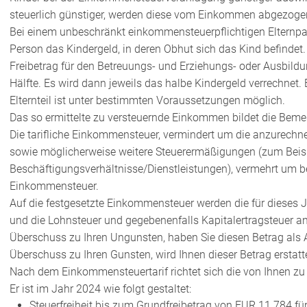
steuerlich günstiger, werden diese vom Einkommen abgezogen 
Bei einem unbeschränkt einkommensteuerpflichtigen Elternpaa
Person das Kindergeld, in deren Obhut sich das Kind befindet
Freibetrag für den Betreuungs- und Erziehungs- oder Ausbildung
Hälfte. Es wird dann jeweils das halbe Kindergeld verrechnet. 
Elternteil ist unter bestimmten Voraussetzungen möglich.
Das so ermittelte zu versteuernde Einkommen bildet die Beme
Die tarifliche Einkommensteuer, vermindert um die anzurechn
sowie möglicherweise weitere Steuerermäßigungen (zum Beis
Beschäftigungsverhältnisse/Dienstleistungen), vermehrt um b
Einkommensteuer.
Auf die festgesetzte Einkommensteuer werden die für dieses
und die Lohnsteuer und gegebenenfalls Kapitalertragsteuer an
Überschuss zu Ihren Ungunsten, haben Sie diesen Betrag als A
Überschuss zu Ihren Gunsten, wird Ihnen dieser Betrag erstatte
Nach dem Einkommensteuertarif richtet sich die von Ihnen z
Er ist im Jahr 2024 wie folgt gestaltet:
Steuerfreiheit bis zum Grundfreibetrag von EUR 11.784 für