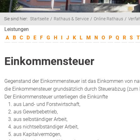
Sie sind hier:
Startseite
Rathaus & Service
Online Rathaus
Verfa
Leistungen
A
B
C
D
E
F
G
H
I
J
K
L
M
N
O
P
Q
R
S
T
Einkommensteuer
Gegenstand der Einkommensteuer ist das Einkommen von nat
die Einkommensteuer grundsätzlich durch Steuerabzug (zum Be
Der Einkommensteuer unterliegen die Einkünfte
aus Land- und Forstwirtschaft,
aus Gewerbebetrieb,
aus selbständiger Arbeit,
aus nichtselbständiger Arbeit,
aus Kapitalvermögen,